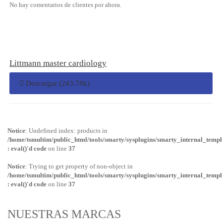
No hay comentarios de clientes por ahora.
Littmann master cardiology
Descargar (243.78k)
Notice
: Undefined index: products in
/home/tsmultim/public_html/tools/smarty/sysplugins/smarty_internal_templ
: eval()'d code
on line
37
Notice
: Trying to get property of non-object in
/home/tsmultim/public_html/tools/smarty/sysplugins/smarty_internal_templ
: eval()'d code
on line
37
NUESTRAS MARCAS