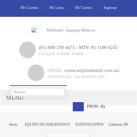
Mi Cuenta
Mi Lista
Mi Carrito
Ingresar
(01) 800 250 4475 - MTY: 81 1100 0245
LUN A VIE: 9:00AM - 6:00PM
EMAIL:
contacto@multimed.com.mx
ATENCIÓN 24/7 / 365 DIAS DEL AÑO
MENÚ
PROD.
(0)
Inicio
EQUIPO DE DIAGNOSTICO
ESTETOSCOPIOS
Littmann 3M