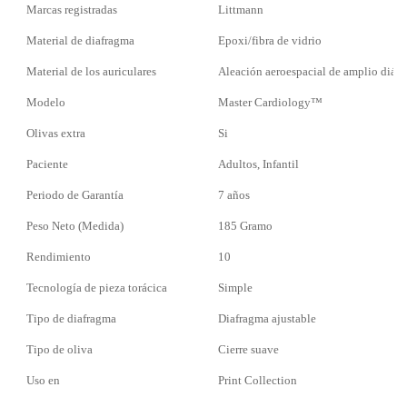
Marcas registradas
Littmann
Material de diafragma
Epoxi/fibra de vidrio
Material de los auriculares
Aleación aeroespacial de amplio diám
Modelo
Master Cardiology™
Olivas extra
Si
Paciente
Adultos, Infantil
Periodo de Garantía
7 años
Peso Neto (Medida)
185 Gramo
Rendimiento
10
Tecnología de pieza torácica
Simple
Tipo de diafragma
Diafragma ajustable
Tipo de oliva
Cierre suave
Uso en
Print Collection