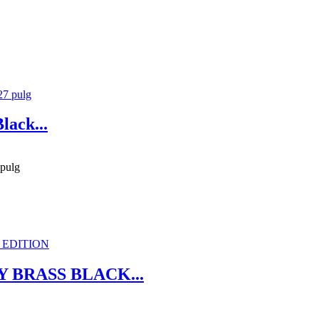
lack...
 pulg
BRASS BLACK...