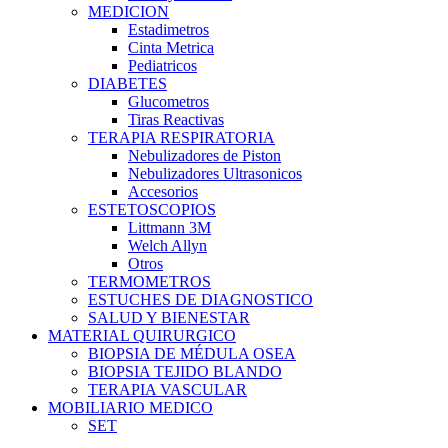
MEDICION
Estadimetros
Cinta Metrica
Pediatricos
DIABETES
Glucometros
Tiras Reactivas
TERAPIA RESPIRATORIA
Nebulizadores de Piston
Nebulizadores Ultrasonicos
Accesorios
ESTETOSCOPIOS
Littmann 3M
Welch Allyn
Otros
TERMOMETROS
ESTUCHES DE DIAGNOSTICO
SALUD Y BIENESTAR
MATERIAL QUIRURGICO
BIOPSIA DE MÉDULA OSEA
BIOPSIA TEJIDO BLANDO
TERAPIA VASCULAR
MOBILIARIO MEDICO
SET