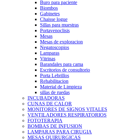
Buro para paciente
Biombos
Gabinetes
Chaisse logue
Sillas para muestras
Portavenoclisis
Mesas
Mesas de exploracion
Negatoscopios
Lamparas
Vitrinas
Barandales para cama
Escritorios de consultorio
Porta Lebrillos
Rehabilitacion
Material de Limpieza
sillas de ruedas
INCUBADORAS
CUNAS DE CALOR
MONITORES DE SIGNOS VITALES
VENTILADORES RESPIRATORIOS
FOTOTERAPIA
BOMBAS DE INFUSION
LAMPARAS PARA CIRUGIA
MESAS QUIRURGICAS