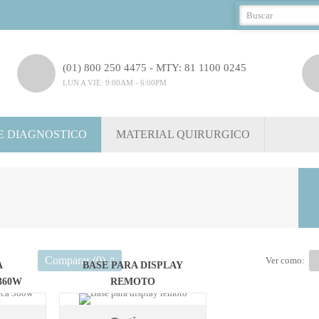
(01) 800 250 4475 - MTY: 81 1100 0245
LUN A VIE: 9:00AM - 6:00PM
E DIAGNOSTICO
MATERIAL QUIRURGICO
Comparar (
0
)
Ver como:
A
BASE PARA DISPLAY
360W
REMOTO