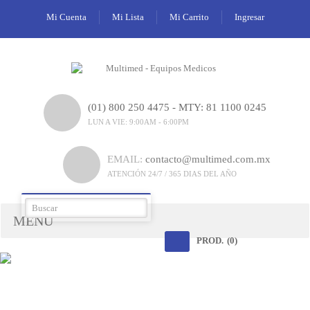
Mi Cuenta
Mi Lista
Mi Carrito
Ingresar
(01) 800 250 4475 - MTY: 81 1100 0245
LUN A VIE: 9:00AM - 6:00PM
EMAIL:
contacto@multimed.com.mx
ATENCIÓN 24/7 / 365 DIAS DEL AÑO
MENÚ
PROD.
(0)
mBCA Ahora en México
Equipamiento
de venta en Multimed
de Ambulancias