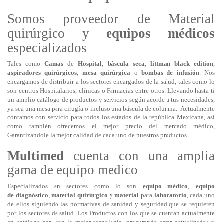
Somos proveedor de Material
quirúrgico y
equipos
médicos
especializados
Tales como
Camas
de
Hospital
,
b
áscula seca
,
littman black edition
,
aspiradores quirúrgicos
,
mesa quirúrgica
o
bombas de infusión
. Nos
encargamos de distribuir a los sectores encargados de la salud, tales como lo
son centros Hospitalarios, clínicas o Farmacias entre otros. Llevando hasta ti
un amplio catálogo de productos y servicios según acorde a tus necesidades,
ya sea una mesa para cirugía o incluso una báscula de columna. Actualmente
contamos con servicio para todos los estados de la república Mexicana, así
como también ofrecemos el mejor precio del mercado médico,
Garantizandole la mejor calidad de cada uno de nuestros productos.
Multimed
cuenta con una amplia
gama de equipo medico
Especializados en sectores como lo son
equipo médico
,
equipo
de
diagnóstico
,
material
quirúrgico
y
material
para
laboratorio
, cada uno
de ellos siguiendo las normativas de sanidad y seguridad que se requieren
por los sectores de salud. Los Productos con los que se cuentan actualmente
en catálogo son con la mejor tecnología, procurando estar actualizados y