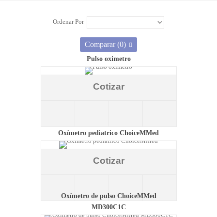
Ordenar Por
Comparar (
0
)
Pulso oximetro
Cotizar
Oxímetro pediatrico ChoiceMMed
Cotizar
Oxímetro de pulso ChoiceMMed
MD300C1C