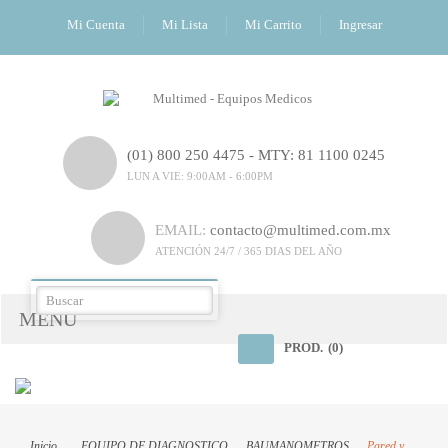
Mi Cuenta
Mi Lista
Mi Carrito
Ingresar
(01) 800 250 4475 - MTY: 81 1100 0245
LUN A VIE: 9:00AM - 6:00PM
EMAIL:
contacto@multimed.com.mx
ATENCIÓN 24/7 / 365 DIAS DEL AÑO
MENÚ
PROD.
(0)
Inicio
EQUIPO DE DIAGNOSTICO
BAUMANOMETROS
Pared y