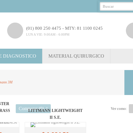
(01) 800 250 4475 - MTY: 81 1100 0245
LUN A VIE: 9:00AM - 6:00PM
E DIAGNOSTICO
MATERIAL QUIRURGICO
tmann 3M
STER
Comparar (
0
)
Ver como:
RASS
LITTMANN LIGHTWEIGHT
II S.E.