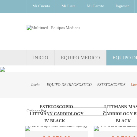
Mi Cuenta
Mi Lista
Mi Carrito
Ingresar
INICIO
EQUIPO MEDICO
EQUIPO D
Inicio
EQUIPO DE DIAGNOSTICO
ESTETOSCOPIOS
Lit
ESTETOSCOPIO
LITTMANN MA
Ordenar Por
LITTMANN CARDIOLOGY
CARDIOLOGY B
IV BLACK...
BLACK...