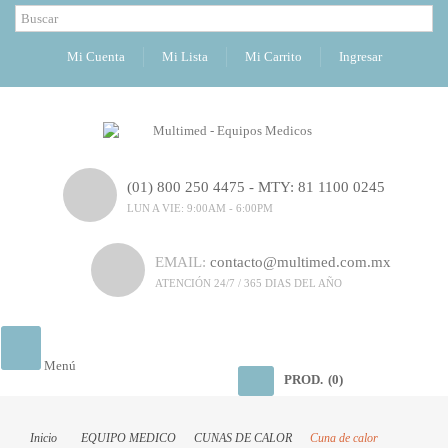
Mi Cuenta
Mi Lista
Mi Carrito
Ingresar
(01) 800 250 4475 - MTY: 81 1100 0245
LUN A VIE: 9:00AM - 6:00PM
EMAIL:
contacto@multimed.com.mx
ATENCIÓN 24/7 / 365 DIAS DEL AÑO
Menú
PROD.
(0)
Inicio
EQUIPO MEDICO
CUNAS DE CALOR
Cuna de calor